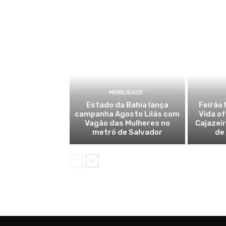
MOBILIDADE
Estado da Bahia lança
Feirão 
campanha Agosto Lilás com
Vida o
Vagão das Mulheres no
Cajazei
metrô de Salvador
de