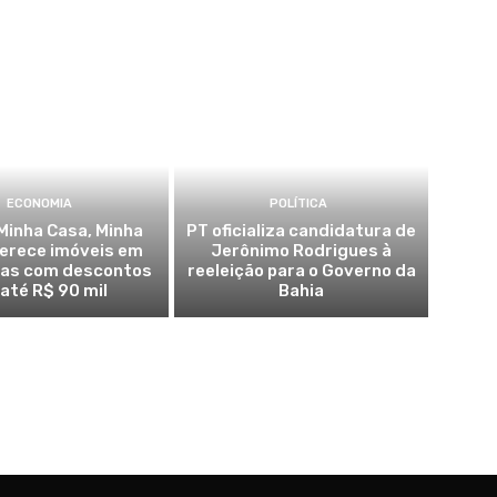
ECONOMIA
POLÍTICA
Minha Casa, Minha
PT oficializa candidatura de
ferece imóveis em
Jerônimo Rodrigues à
ras com descontos
reeleição para o Governo da
 até R$ 90 mil
Bahia