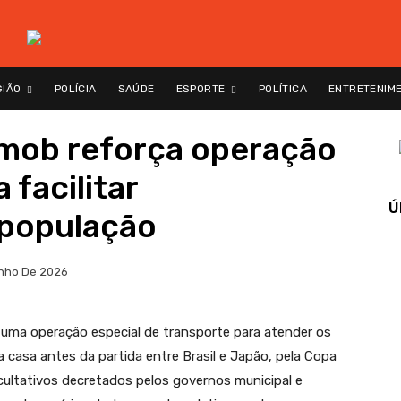
GIÃO
POLÍCIA
SAÚDE
ESPORTE
POLÍTICA
ENTRETENIM
emob reforça operação
 facilitar
Ú
 população
nho De 2026
 uma operação especial de transporte para atender os
a casa antes da partida entre Brasil e Japão, pela Copa
ultativos decretados pelos governos municipal e