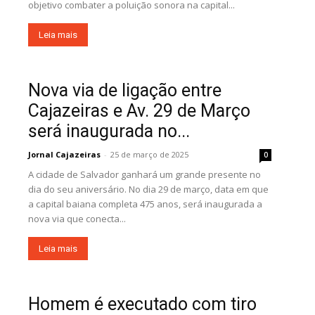
objetivo combater a poluição sonora na capital...
Leia mais
Nova via de ligação entre
Cajazeiras e Av. 29 de Março
será inaugurada no...
Jornal Cajazeiras
-
25 de março de 2025
0
A cidade de Salvador ganhará um grande presente no
dia do seu aniversário. No dia 29 de março, data em que
a capital baiana completa 475 anos, será inaugurada a
nova via que conecta...
Leia mais
Homem é executado com tiro