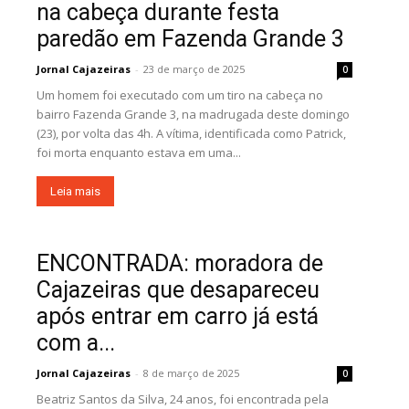
na cabeça durante festa
paredão em Fazenda Grande 3
Jornal Cajazeiras
-
23 de março de 2025
0
Um homem foi executado com um tiro na cabeça no
bairro Fazenda Grande 3, na madrugada deste domingo
(23), por volta das 4h. A vítima, identificada como Patrick,
foi morta enquanto estava em uma...
Leia mais
ENCONTRADA: moradora de
Cajazeiras que desapareceu
após entrar em carro já está
com a...
Jornal Cajazeiras
-
8 de março de 2025
0
Beatriz Santos da Silva, 24 anos, foi encontrada pela