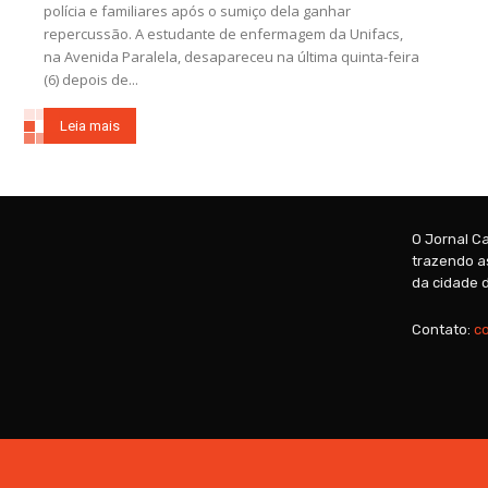
polícia e familiares após o sumiço dela ganhar
repercussão. A estudante de enfermagem da Unifacs,
na Avenida Paralela, desapareceu na última quinta-feira
(6) depois de...
Leia mais
O Jornal Ca
trazendo as
da cidade d
Contato:
c