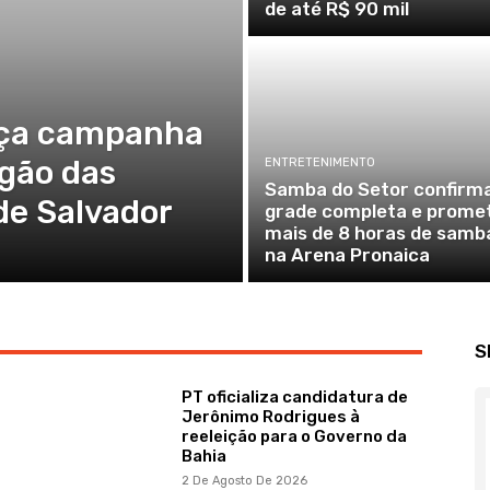
de até R$ 90 mil
nça campanha
agão das
ENTRETENIMENTO
Samba do Setor confirm
de Salvador
grade completa e prome
mais de 8 horas de samb
na Arena Pronaica
S
PT oficializa candidatura de
Jerônimo Rodrigues à
reeleição para o Governo da
Bahia
2 De Agosto De 2026