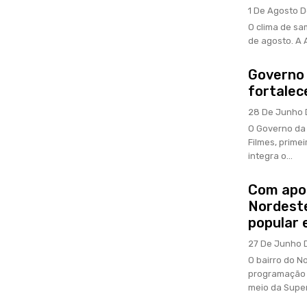
1 De Agosto 
O clima de sa
de agosto. A A
Governo 
fortalec
28 De Junho 
O Governo da 
Filmes, primei
integra o...
Com apoi
Nordeste
popular 
27 De Junho 
O bairro do No
programação d
meio da Super