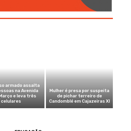
so armado assalta
essoas na Avenida
Mulher é presa por suspeita
Março e leva três
de pichar terreiro de
celulares
Candomblé em Cajazeiras XI