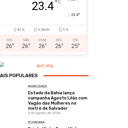
°
C
23.4
°
23.4
83 %
3.2kmh
5 %
SEX
SÁB
DOM
SEG
TER
26
°
26
°
26
°
26
°
25
°
AIS POPULARES
MOBILIDADE
Estado da Bahia lança
campanha Agosto Lilás com
Vagão das Mulheres no
metrô de Salvador
4 de agosto de 2026
ECONOMIA