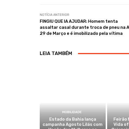
NOTÍCIA ANTERIOR
FINGIU QUE IA AJUDAR: Homem tenta
assaltar casal durante troca de pneu na A
29 de Março e é imobilizado pela vítima
LEIA TAMBÉM
MOBILIDADE
Estado da Bahia lança
Feirão 
campanha Agosto Lilás com
Vida o