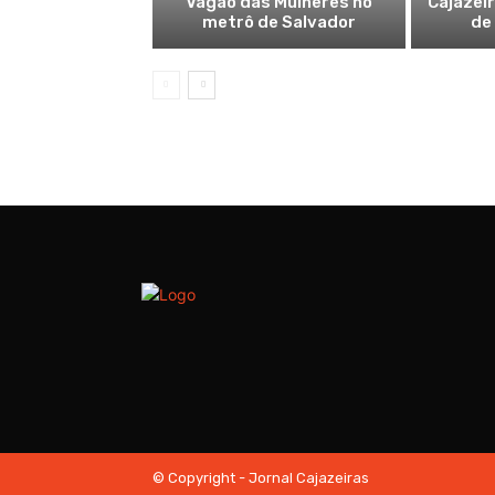
Vagão das Mulheres no
Cajazei
metrô de Salvador
de
© Copyright - Jornal Cajazeiras