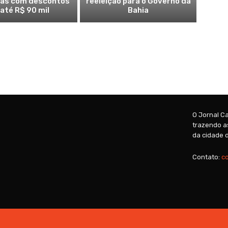
ras com descontos
reeleição para o Governo da
 até R$ 90 mil
Bahia
O Jornal Ca
trazendo as
da cidade d
Contato:
c