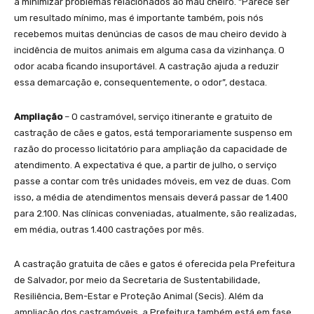
a minimizar problemas relacionados ao mau cheiro. “Parece ser
um resultado mínimo, mas é importante também, pois nós
recebemos muitas denúncias de casos de mau cheiro devido à
incidência de muitos animais em alguma casa da vizinhança. O
odor acaba ficando insuportável. A castração ajuda a reduzir
essa demarcação e, consequentemente, o odor”, destaca.
Ampliação
–
O castramóvel, serviço itinerante e gratuito de
castração de cães e gatos, está temporariamente suspenso em
razão do processo licitatório para ampliação da capacidade de
atendimento. A expectativa é que, a partir de julho, o serviço
passe a contar com três unidades móveis, em vez de duas. Com
isso, a média de atendimentos mensais deverá passar de 1.400
para 2.100. Nas clínicas conveniadas, atualmente, são realizadas,
em média, outras 1.400 castrações por mês.
A castração gratuita de cães e gatos é oferecida pela Prefeitura
de Salvador, por meio da Secretaria de Sustentabilidade,
Resiliência, Bem-Estar e Proteção Animal (Secis). Além da
ampliação dos castramóveis, a Prefeitura também está em fase