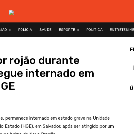
GIÃO
POLÍCIA
SAÚDE
ESPORTE
POLÍTICA
ENTRETENIM
F
r rojão durante
segue internado em
HGE
Ú
os, permanece internado em estado grave na Unidade
 do Estado (HGE), em Salvador, após ser atingido por um