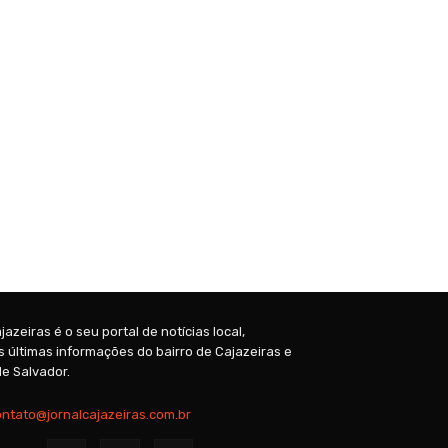
jazeiras é o seu portal de notícias local,
 últimas informações do bairro de Cajazeiras e
e Salvador.
ontato@jornalcajazeiras.com.br