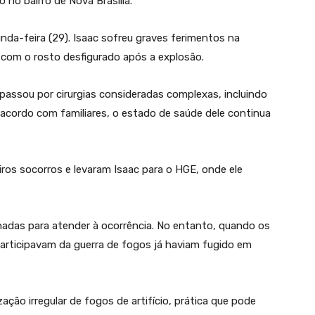
 no bairro de Nova Brasília.
da-feira (29). Isaac sofreu graves ferimentos na
o com o rosto desfigurado após a explosão.
passou por cirurgias consideradas complexas, incluindo
acordo com familiares, o estado de saúde dele continua
ros socorros e levaram Isaac para o HGE, onde ele
onadas para atender à ocorrência. No entanto, quando os
participavam da guerra de fogos já haviam fugido em
ização irregular de fogos de artifício, prática que pode