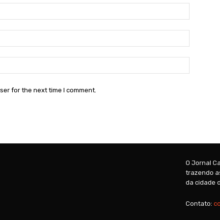
Name:*
Email:*
Website:
ser for the next time I comment.
O Jornal Ca
trazendo as
da cidade d
Contato:
c