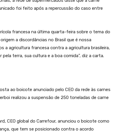
acionais, a rede de supermercados disse que a carne
municado foi feito após a repercussão do caso entre
ícola francesa na última quarta-feira sobre o tema do
origem a discordâncias no Brasil que é nossa
 a agricultura francesa contra a agricultura brasileira,
ela terra, sua cultura e a boa comida”, diz a carta.
esposta ao boicote anunciado pelo CEO da rede às carnes
rboi realizou a suspensão de 250 toneladas de carne
ard, CEO global do Carrefour, anunciou o boicote como
rança, que tem se posicionado contra o acordo