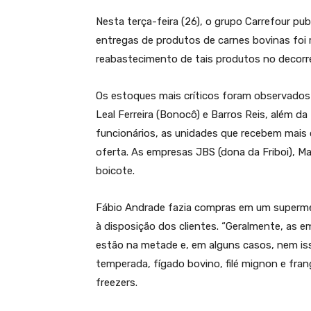
Nesta terça-feira (26), o grupo Carrefour p
entregas de produtos de carnes bovinas foi
reabastecimento de tais produtos no decorre
Os estoques mais críticos foram observado
Leal Ferreira (Bonocô) e Barros Reis, além d
funcionários, as unidades que recebem mais 
oferta. As empresas JBS (dona da Friboi), M
boicote.
Fábio Andrade fazia compras em um supermer
à disposição dos clientes. “Geralmente, as e
estão na metade e, em alguns casos, nem iss
temperada, fígado bovino, filé mignon e fr
freezers.