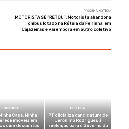
PRÓXIMA NOTÍCIA
MOTORISTA SE “RETOU”: Motorista abandona
ônibus lotado na Rótula da Feirinha, em
Cajazeiras e vai embora em outro coletivo
ECONOMIA
POLÍTICA
Minha Casa, Minha
PT oficializa candidatura de
ferece imóveis em
Jerônimo Rodrigues à
ras com descontos
reeleição para o Governo da