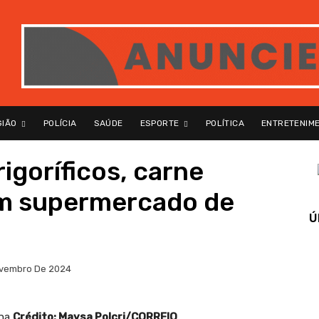
GIÃO
POLÍCIA
SAÚDE
ESPORTE
POLÍTICA
ENTRETENIM
igoríficos, carne
em supermercado de
Ú
vembro De 2024
ana
Crédito: Maysa Polcri/CORREIO