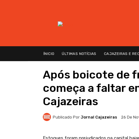
ÍNICIO
ÚLTIMAS NOTÍCIAS
CAJAZEIRAS E RE
Após boicote de fr
começa a faltar 
Cajazeiras
Publicado Por
Jornal Cajazeiras
26 De No
Estoques foram prejudicados na capital bai