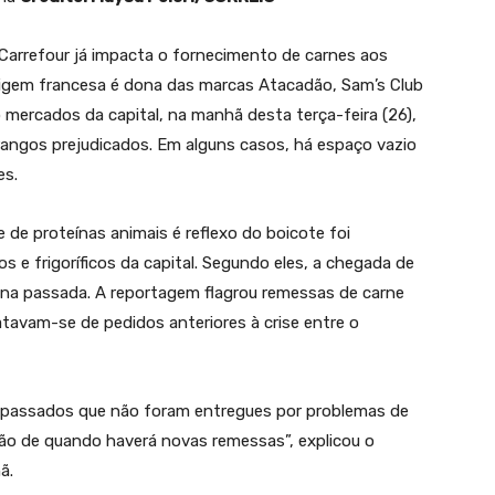
o Carrefour já impacta o fornecimento de carnes aos
igem francesa é dona das marcas Atacadão, Sam’s Club
mercados da capital, na manhã desta terça-feira (26),
rangos prejudicados. Em alguns casos, há espaço vazio
es.
de proteínas animais é reflexo do boicote foi
 e frigoríficos da capital. Segundo eles, a chegada de
na passada. A reportagem flagrou remessas de carne
avam-se de pedidos anteriores à crise entre o
os passados que não foram entregues por problemas de
isão de quando haverá novas remessas”, explicou o
ã.