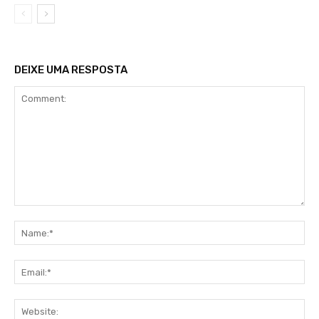
DEIXE UMA RESPOSTA
Comment:
Na
Ema
Web