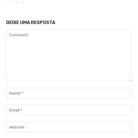
DEIXE UMA RESPOSTA
Comment:
Na
Ema
Web