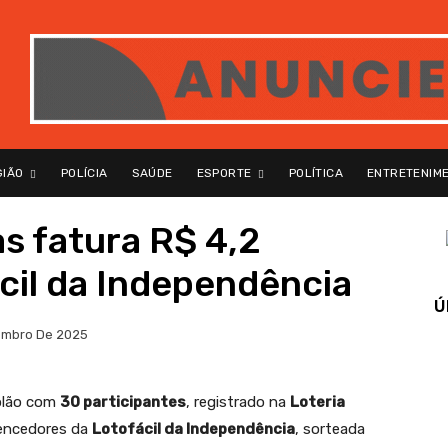
GIÃO
POLÍCIA
SAÚDE
ESPORTE
POLÍTICA
ENTRETENIM
as fatura R$ 4,2
cil da Independência
Ú
embro De 2025
olão com
30 participantes
, registrado na
Loteria
vencedores da
Lotofácil da Independência
, sorteada