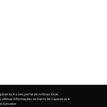
jazeiras é o seu portal de notícias local,
 últimas informações do bairro de Cajazeiras e
e Salvador.