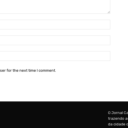
Name:*
Email:*
Website:
ser for the next time I comment.
O Jornal Ca
trazendo as
da cidade d