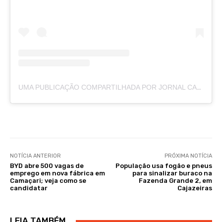
UMA PUBLICAÇÃO COMPARTILHADA POR JORNAL CAJAZEIRAS (@JORNALCAJAZEIRAS)
NOTÍCIA ANTERIOR
PRÓXIMA NOTÍCIA
BYD abre 500 vagas de
População usa fogão e pneus
emprego em nova fábrica em
para sinalizar buraco na
Camaçari; veja como se
Fazenda Grande 2, em
candidatar
Cajazeiras
LEIA TAMBÉM