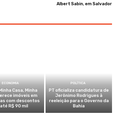
Albert Sabin, em Salvador
ECONOMIA
POLÍTICA
Minha Casa, Minha
PT oficializa candidatura de
ferece imóveis em
Jerônimo Rodrigues à
ras com descontos
reeleição para o Governo da
 até R$ 90 mil
Bahia