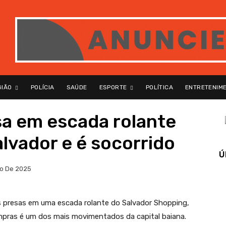
GIÃO
POLÍCIA
SAÚDE
ESPORTE
POLÍTICA
ENTRETENIM
sa em escada rolante
lvador e é socorrido
Ú
io De 2025
s presas em uma escada rolante do Salvador Shopping,
compras é um dos mais movimentados da capital baiana.