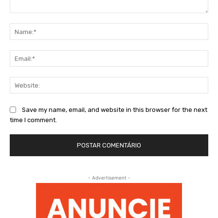
Comment:
Na
Ema
Web
Save my name, email, and website in this browser for the next
time I comment.
- Advertisement -