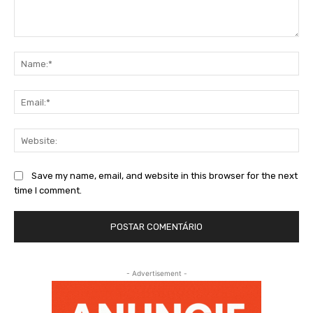
Comment:
Na
Ema
Web
Save my name, email, and website in this browser for the next
time I comment.
- Advertisement -