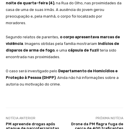
noite de quarta-feira (4)
, na Rua do Olho, nas proximidades da
casa de uma de suas irmãs. A ausência do jovem gerou
preocupação e, pela manhã, o corpo foi localizado por
moradores.
Segundo relatos de parentes,
o corpo apresentava marcas de
violência
. Imagens obtidas pela família mostrariam
indícios de
disparos de arma de fogo
, e uma
cápsula de fuzil
teria sido
encontrada nas proximidades.
O caso será investigado pelo
Departamento de Homicídios e
Proteção à Pessoa (DHPP)
. Ainda não há informações sobre a
autoria ou motivação do crime.
NOTÍCIA ANTERIOR
PRÓXIMA NOTÍCIA
PM apreende drogas após
Drone da PM flagra fuga de
ataque de narcoterroristas
cerca de 400 traficantes