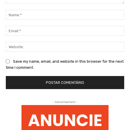
Comment:
Na
Ema
Web
Save my name, email, and website in this browser for the next
time I comment.
- Advertisement -