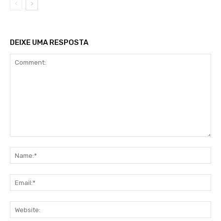
DEIXE UMA RESPOSTA
Comment:
Na
Ema
Web