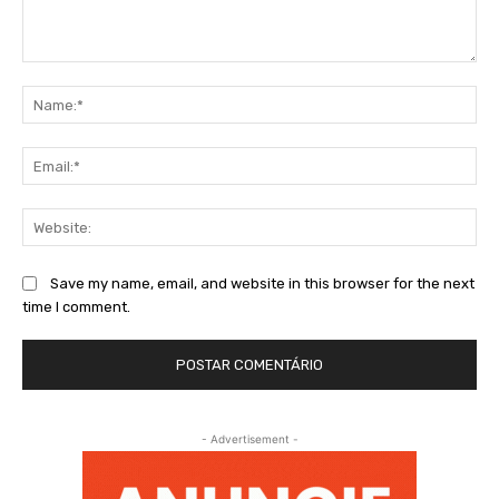
Comment:
Na
Ema
Web
Save my name, email, and website in this browser for the next
time I comment.
- Advertisement -