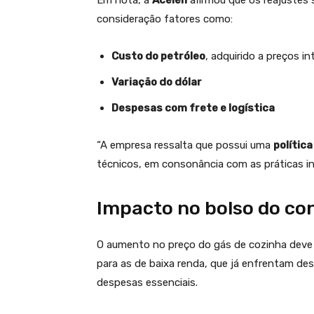
Em nota, a
Acelen
afirmou que os reajuste
consideração fatores como:
Custo do petróleo
, adquirido a preços in
Variação do dólar
Despesas com frete e logística
“A empresa ressalta que possui uma
polític
técnicos, em consonância com as práticas in
Impacto no bolso do c
O aumento no preço do gás de cozinha deve 
para as de baixa renda, que já enfrentam des
despesas essenciais.