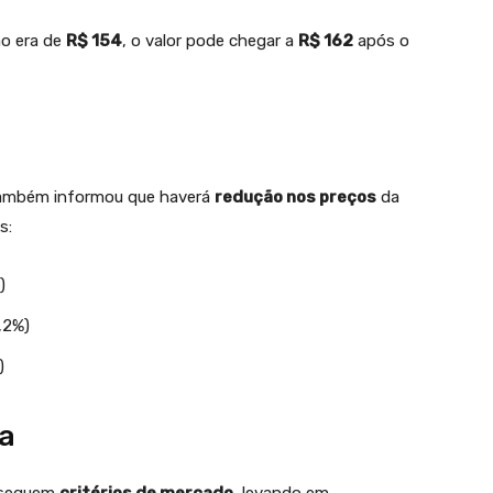
ão era de
R$ 154
, o valor pode chegar a
R$ 162
após o
também informou que haverá
redução nos preços
da
s:
)
,2%)
)
sa