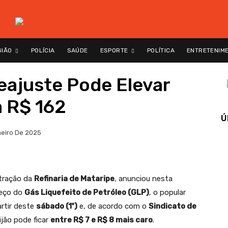
GIÃO
POLÍCIA
SAÚDE
ESPORTE
POLÍTICA
ENTRETENIM
eajuste Pode Elevar
a R$ 162
Ú
neiro De 2025
stração da
Refinaria de Mataripe
, anunciou nesta
eço do
Gás Liquefeito de Petróleo (GLP)
, o popular
artir deste
sábado (1º)
e, de acordo com o
Sindicato de
ijão pode ficar
entre R$ 7 e R$ 8 mais caro
.