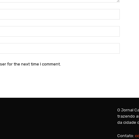
Name:*
Email:*
Website:
ser for the next time I comment.
O Jornal Ca
trazendo as
da cidade d
Contato:
c