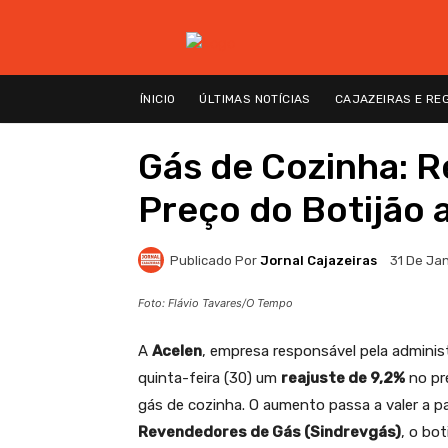
ÍNICIO
ÚLTIMAS NOTÍCIAS
CAJAZEIRAS E RE
Gás de Cozinha: R
Preço do Botijão 
Publicado Por
Jornal Cajazeiras
31 De Ja
Foto: Flávio Tavares/O Tempo
A
Acelen
, empresa responsável pela admini
quinta-feira (30) um
reajuste de 9,2%
no pr
gás de cozinha. O aumento passa a valer a p
Revendedores de Gás (Sindrevgás)
, o bot