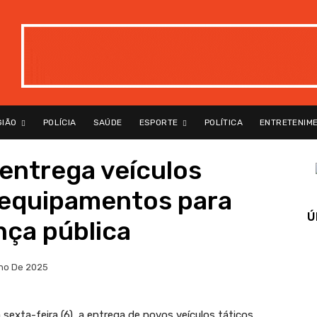
GIÃO
POLÍCIA
SAÚDE
ESPORTE
POLÍTICA
ENTRETENIM
entrega veículos
e equipamentos para
Ú
nça pública
ho De 2025
sexta-feira (6), a entrega de novos veículos táticos