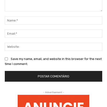
Comment:
Na
Ema
Web
Save my name, email, and website in this browser for the next
time I comment.
- Advertisement -