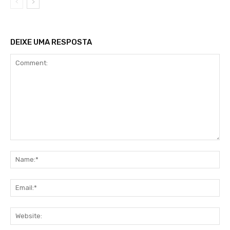
DEIXE UMA RESPOSTA
Comment:
Na
Ema
Web