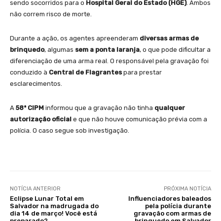
sendo socorridos para o
Hospital Geral do Estado (HGE)
. Ambos
não correm risco de morte.
Durante a ação, os agentes apreenderam
diversas armas de
brinquedo
, algumas
sem a ponta laranja
, o que pode dificultar a
diferenciação de uma arma real. O responsável pela gravação foi
conduzido à
Central de Flagrantes
para prestar
esclarecimentos.
A
58ª CIPM
informou que a gravação não tinha
qualquer
autorização oficial
e que não houve comunicação prévia com a
polícia. O caso segue sob investigação.
NOTÍCIA ANTERIOR
PRÓXIMA NOTÍCIA
Eclipse Lunar Total em
Influenciadores baleados
Salvador na madrugada do
pela polícia durante
dia 14 de março! Você está
gravação com armas de
preparado?
brinquedo em Salvador