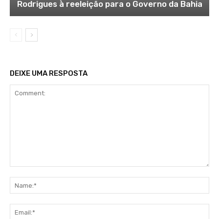
Rodrigues à reeleição para o Governo da Bahia
DEIXE UMA RESPOSTA
Comment:
Na
Ema