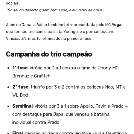
sociais:
“Só sai do deserto quem tem sede, e eu venci de novo.”
Além de Japa, a Bahia também foi representada pelo MC
Yoga
,
que formou trio com o paulista Youngui e o pernambucano
Vinicius ZN, mas foi eliminado na primeira fase.
Campanha do trio campeão
1ª fase
: vitória por 3 a 1 contra o time de Jhony MC,
Brennuz e Grafiteh
2ª fase
: triunfo por 3 a 2 contra os cariocas Neo, MT e
WL Bxd
Semifinal
: vitória por 3 a 1 sobre Apollo, Tavin e Prado —
com destaque para Japa, que venceu a batalha
individual contra Prado
Final
: decisão acirrada contra Big Mike, Guri e Devilzinha,