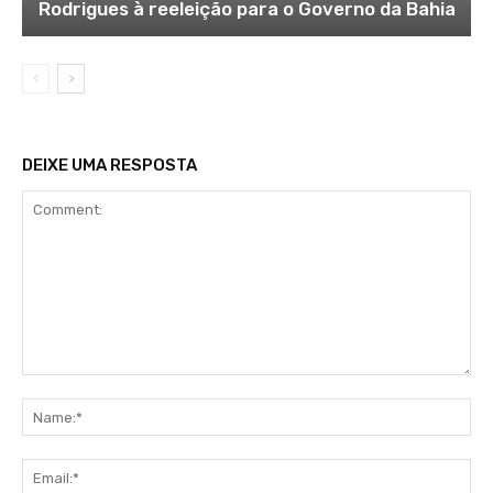
Rodrigues à reeleição para o Governo da Bahia
DEIXE UMA RESPOSTA
Comment:
Na
Ema