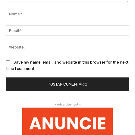
Comment:
Na
Ema
Web
Save my name, email, and website in this browser for the next
time I comment.
- Advertisement -