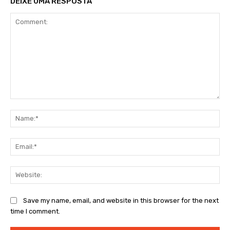
DEIXE UMA RESPOSTA
Comment:
Na
Ema
Web
Save my name, email, and website in this browser for the next
time I comment.