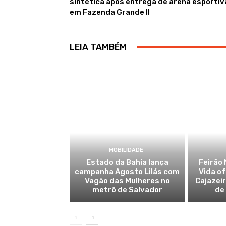
sintética após entrega de arena esportiv
em Fazenda Grande II
LEIA TAMBÉM
MOBILIDADE
Estado da Bahia lança
Feirão 
campanha Agosto Lilás com
Vida o
Vagão das Mulheres no
Cajazei
metrô de Salvador
de