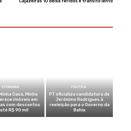
a
Cajazeiras 10 deixa feridos e trânsito lento
ECONOMIA
POLÍTICA
Minha Casa, Minha
PT oficializa candidatura de
ferece imóveis em
Jerônimo Rodrigues à
ras com descontos
reeleição para o Governo da
 até R$ 90 mil
Bahia