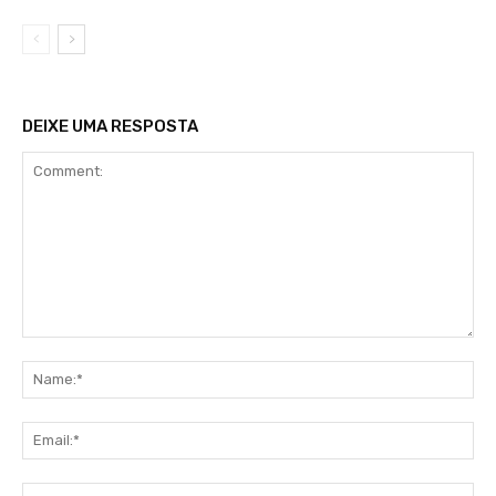
DEIXE UMA RESPOSTA
Comment:
Na
Ema
Web