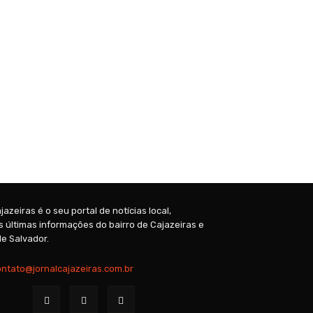
jazeiras é o seu portal de notícias local,
 últimas informações do bairro de Cajazeiras e
e Salvador.
ontato@jornalcajazeiras.com.br