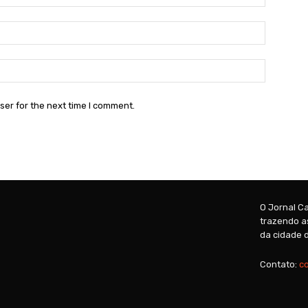
Email:*
Website:
ser for the next time I comment.
O Jornal Ca
trazendo as
da cidade d
Contato:
c