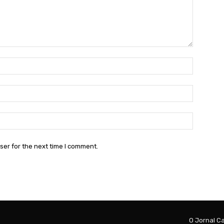
Name:*
Email:*
Website:
ser for the next time I comment.
O Jornal Ca