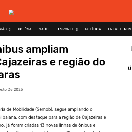
GIÃO
POLÍCIA
SAÚDE
ESPORTE
POLÍTICA
ENTRETENIM
nibus ampliam
jazeiras e região do
Ú
aras
osto De 2025
aria de Mobilidade (Semob), segue ampliando o
l baiana, com destaque para a região de Cajazeiras e
o, já foram criadas 13 novas linhas de ônibus e