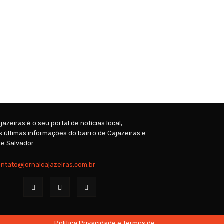
jazeiras é o seu portal de notícias local,
 últimas informações do bairro de Cajazeiras e
e Salvador.
ontato@jornalcajazeiras.com.br
Política Privacidade e Termos de