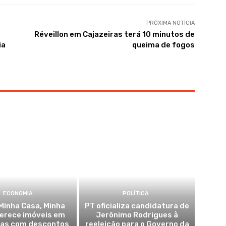
PRÓXIMA NOTÍCIA
Réveillon em Cajazeiras terá 10 minutos de
ia
queima de fogos
ECONOMIA
POLÍTICA
Minha Casa, Minha
PT oficializa candidatura de
ferece imóveis em
Jerônimo Rodrigues à
ras com descontos
reeleição para o Governo da