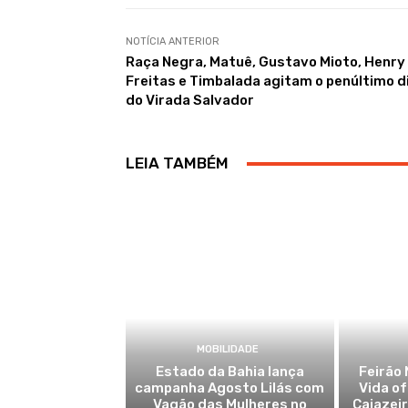
NOTÍCIA ANTERIOR
Raça Negra, Matuê, Gustavo Mioto, Henry
Freitas e Timbalada agitam o penúltimo d
do Virada Salvador
LEIA TAMBÉM
MOBILIDADE
Estado da Bahia lança
Feirão 
campanha Agosto Lilás com
Vida o
Vagão das Mulheres no
Cajazei