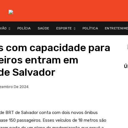
GIÃO
POLÍCIA
SAÚDE
ESPORTE
POLÍTICA
ENTRETENIM
os com capacidade para
eiros entram em
Ú
de Salvador
zembro De 2024
a de BRT de Salvador conta com dois novos ônibus
ase 150 passageiros. Esses veículos de 18 metros são