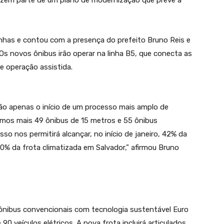
fazem parte de um plano de modernização que prevê a
nhas e contou com a presença do prefeito Bruno Reis e
. Os novos ônibus irão operar na linha B5, que conecta as
e operação assistida.
ão apenas o início de um processo mais amplo de
mos mais 49 ônibus de 15 metros e 55 ônibus
so nos permitirá alcançar, no início de janeiro, 42% da
0% da frota climatizada em Salvador,” afirmou Bruno
0 ônibus convencionais com tecnologia sustentável Euro
90 veículos elétricos. A nova frota incluirá articulados