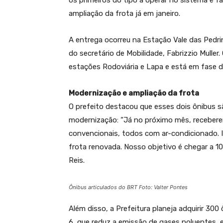
os primeiros do tipo a operar no sistema e 
ampliação da frota já em janeiro.
A entrega ocorreu na Estação Vale das Pedri
do secretário de Mobilidade, Fabrizzio Muller
estações Rodoviária e Lapa e está em fase d
Modernização e ampliação da frota
O prefeito destacou que esses dois ônibus s
modernização: “Já no próximo mês, recebere
convencionais, todos com ar-condicionado. Is
frota renovada. Nosso objetivo é chegar a 10
Reis.
Ônibus articulados do BRT Foto: Valter Pontes
Além disso, a Prefeitura planeja adquirir 30
6, que reduz a emissão de gases poluentes, e 