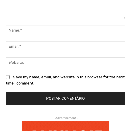
Comment:
Na
Ema
Web
Save my name, email, and website in this browser for the next
time I comment.
- Advertisement -