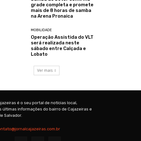
grade completa e promete
mais de 8 horas de samba
na Arena Pronaica
MOBILIDADE
Operação Assistida do VLT
será realizada neste
sábado entre Calçada e
Lobato
Ver mais
jazeiras é o seu portal de notícias local,
 últimas informações do bairro de Cajazeiras e
e Salvador.
ontato@jornalcajazeiras.com.br