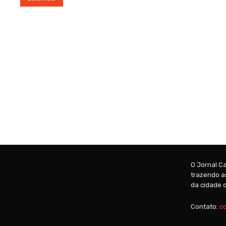
O Jornal Ca
trazendo as
da cidade d
Contato:
c