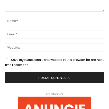
Comment:
Na
Ema
Web
Save my name, email, and website in this browser for the next
time I comment.
- Advertisement -