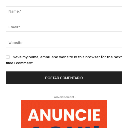
Comment:
Na
Ema
Web
Save my name, email, and website in this browser for the next
time I comment.
- Advertisement -