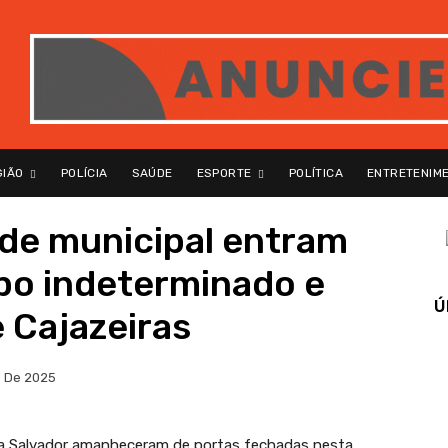
GIÃO
POLÍCIA
SAÚDE
ESPORTE
POLÍTICA
ENTRETENIM
ede municipal entram
po indeterminado e
Ú
 Cajazeiras
o De 2025
oda Salvador amanheceram de portas fechadas nesta