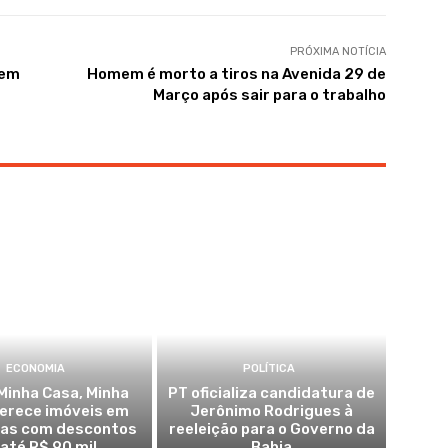
PRÓXIMA NOTÍCIA
 em
Homem é morto a tiros na Avenida 29 de
Março após sair para o trabalho
ECONOMIA
POLÍTICA
Minha Casa, Minha
PT oficializa candidatura de
ferece imóveis em
Jerônimo Rodrigues à
ras com descontos
reeleição para o Governo da
 até R$ 90 mil
Bahia