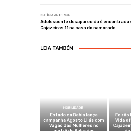
NOTÍCIA ANTERIOR
Adolescente desaparecida é encontrada
Cajazeiras 11 na casa do namorado
LEIA TAMBÉM
MOBILIDADE
Estado da Bahia lança
Feirão 
campanha Agosto Lilás com
Vida o
Vagão das Mulheres no
Cajazei
metrô de Salvador
de