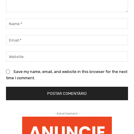
Comment:
Na
Ema
Web
Save my name, email, and website in this browser for the next
time I comment.
- Advertisement -