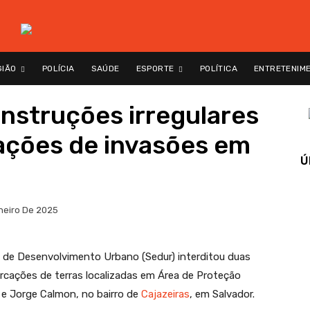
GIÃO
POLÍCIA
SAÚDE
ESPORTE
POLÍTICA
ENTRETENIM
onstruções irregulares
ções de invasões em
Ú
neiro De 2025
al de Desenvolvimento Urbano (Sedur) interditou duas
rcações de terras localizadas em Área de Proteção
 e Jorge Calmon, no bairro de
Cajazeiras
, em Salvador.