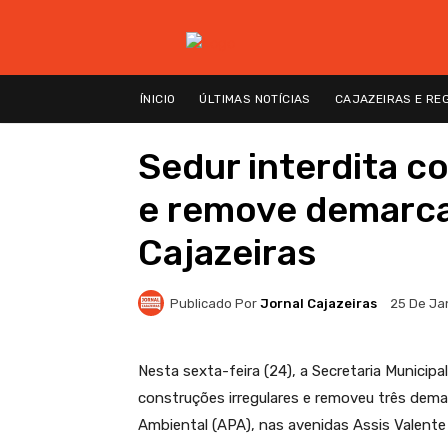
ÍNICIO
ÚLTIMAS NOTÍCIAS
CAJAZEIRAS E RE
Sedur interdita c
e remove demarca
Cajazeiras
Publicado Por
Jornal Cajazeiras
25 De Ja
Nesta sexta-feira (24), a Secretaria Municip
construções irregulares e removeu três dema
Ambiental (APA), nas avenidas Assis Valente