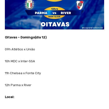
Oitavas – Domingo(dia 12)
09h Atlético x União
10h MDC x Inter-SSA
11h Chelsea x Fonte City
12h Parma x River
Local: