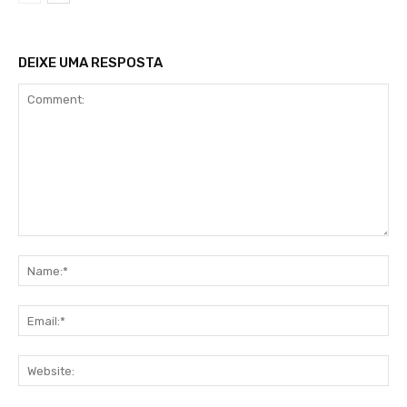
DEIXE UMA RESPOSTA
Comment:
Na
Ema
Web