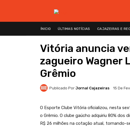
ÍNICIO
ÚLTIMAS NOTÍCIAS
CAJAZEIRAS E RE
Vitória anuncia v
zagueiro Wagner 
Grêmio
Publicado Por
Jornal Cajazeiras
15 De Fe
O Esporte Clube Vitória oficializou, nesta se
o Grêmio. O clube gaúcho adquiriu 80% dos di
R$ 26 milhões na cotação atual, tornando-se 