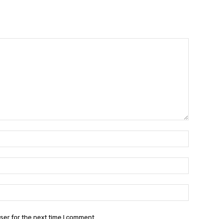
Name:*
Email:*
Website:
ser for the next time I comment.