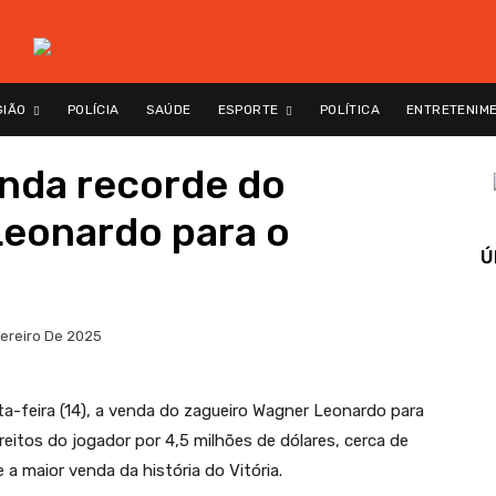
GIÃO
POLÍCIA
SAÚDE
ESPORTE
POLÍTICA
ENTRETENIM
enda recorde do
Leonardo para o
Ú
vereiro De 2025
xta-feira (14), a venda do zagueiro Wagner Leonardo para
reitos do jogador por 4,5 milhões de dólares, cerca de
a maior venda da história do Vitória.