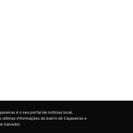
jazeiras é o seu portal de notícias local,
 últimas informações do bairro de Cajazeiras e
e Salvador.