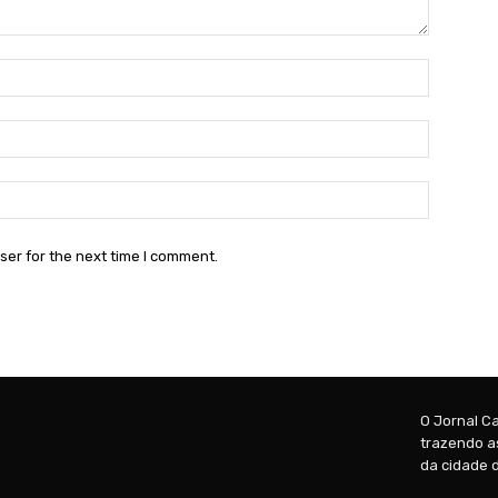
Name:*
Email:*
Website:
ser for the next time I comment.
O Jornal Ca
trazendo as
da cidade d