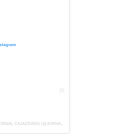
nstagram
UMA PUBLICAÇÃO COMPARTILHADA POR JORNAL CAJAZEIRAS (@JORNALCAJAZEIRAS)