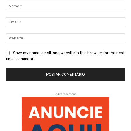
Na
Ema
Web
Save my name, email, and website in this browser for the next
time I comment.
- Advertisement -