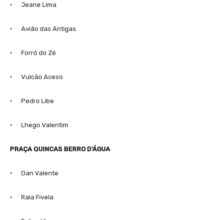
· Jeane Lima
· Avião das Antigas
· Forró do Zé
· Vulcão Aceso
· Pedro Libe
· Lhego Valentim
PRAÇA QUINCAS BERRO D’ÁGUA
· Dan Valente
· Rala Fivela