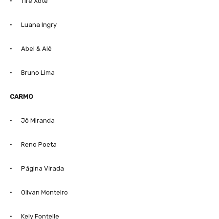
· Tire Xote
· Luana Ingry
· Abel & Alê
· Bruno Lima
CARMO
· Jô Miranda
· Reno Poeta
· Página Virada
· Olivan Monteiro
· Kely Fontelle