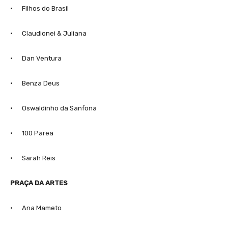
· Filhos do Brasil
· Claudionei & Juliana
· Dan Ventura
· Benza Deus
· Oswaldinho da Sanfona
· 100 Parea
· Sarah Reis
PRAÇA DA ARTES
· Ana Mameto