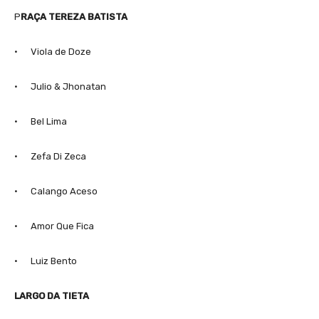
P
RAÇA TEREZA BATISTA
· Viola de Doze
· Julio & Jhonatan
· Bel Lima
· Zefa Di Zeca
· Calango Aceso
· Amor Que Fica
· Luiz Bento
LARGO DA TIETA