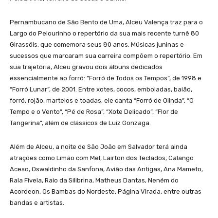
Pernambucano de São Bento de Uma, Alceu Valença traz para o
Largo do Pelourinho o repertório da sua mais recente turnê 80
Girassóis, que comemora seus 80 anos. Músicas juninas e
sucessos que marcaram sua carreira compõem o repertório. Em
sua trajetória, Alceu gravou dois álbuns dedicados
essencialmente ao forró: “Forró de Todos os Tempos”, de 1998 e
“Forró Lunar”, de 2001. Entre xotes, cocos, emboladas, baião,
forró, rojão, martelos e toadas, ele canta “Forró de Olinda”, “O
Tempo e o Vento”, “Pé de Rosa”, “Xote Delicado”, “Flor de
Tangerina”, além de clássicos de Luiz Gonzaga.
Além de Alceu, a noite de São João em Salvador terá ainda
atrações como Limão com Mel, Lairton dos Teclados, Calango
Aceso, Oswaldinho da Sanfona, Avião das Antigas, Ana Mameto,
Rala Fivela, Raio da Silibrina, Matheus Dantas, Neném do
Acordeon, Os Bambas do Nordeste, Página Virada, entre outras
bandas e artistas.