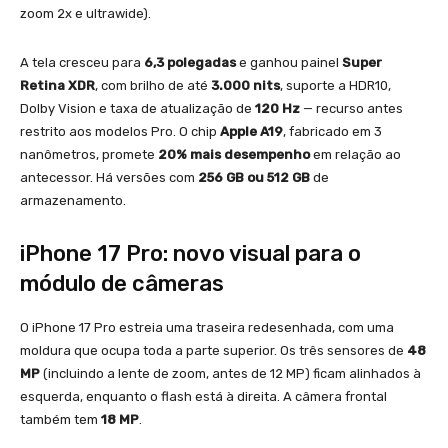
zoom 2x e ultrawide).
A tela cresceu para
6,3 polegadas
e ganhou painel
Super
Retina XDR
, com brilho de até
3.000 nits
, suporte a HDR10,
Dolby Vision e taxa de atualização de
120 Hz
— recurso antes
restrito aos modelos Pro. O chip
Apple A19
, fabricado em 3
nanômetros, promete
20% mais desempenho
em relação ao
antecessor. Há versões com
256 GB ou 512 GB
de
armazenamento.
iPhone 17 Pro: novo visual para o
módulo de câmeras
O iPhone 17 Pro estreia uma traseira redesenhada, com uma
moldura que ocupa toda a parte superior. Os três sensores de
48
MP
(incluindo a lente de zoom, antes de 12 MP) ficam alinhados à
esquerda, enquanto o flash está à direita. A câmera frontal
também tem
18 MP
.