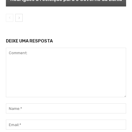
DEIXE UMA RESPOSTA
Comment:
Na
Ema