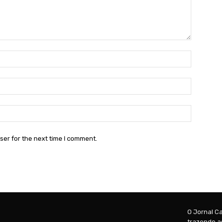
Name:*
Email:*
Website:
ser for the next time I comment.
O Jornal Ca
trazendo as