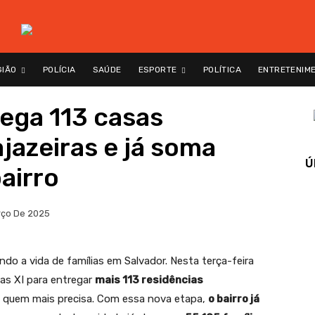
GIÃO
POLÍCIA
SAÚDE
ESPORTE
POLÍTICA
ENTRETENIM
ega 113 casas
azeiras e já soma
Ú
airro
rço De 2025
o a vida de famílias em Salvador. Nesta terça-feira
ras XI para entregar
mais 113 residências
a quem mais precisa. Com essa nova etapa,
o bairro já