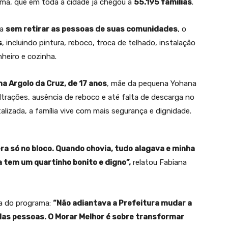
ma, que em toda a cidade já chegou a
55.195 famílias
.
ia
sem retirar as pessoas de suas comunidades
, o
s
, incluindo pintura, reboco, troca de telhado, instalação
nheiro e cozinha.
na Argolo da Cruz, de 17 anos
, mãe da pequena Yohana
iltrações, ausência de reboco e até falta de descarga no
alizada, a família vive com mais segurança e dignidade.
era só no bloco. Quando chovia, tudo alagava e minha
a tem um quartinho bonito e digno”,
relatou Fabiana
ia do programa:
“Não adiantava a Prefeitura mudar a
das pessoas. O Morar Melhor é sobre transformar