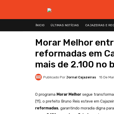
ÍNICIO
ÚLTIMAS NOTÍCIAS
CAJAZEIRAS E RE
Morar Melhor entr
reformadas em Caj
mais de 2.100 no b
Publicado Por
Jornal Cajazeiras
15 De Ma
O programa
Morar Melhor
segue transformand
(11), o prefeito Bruno Reis esteve em Cajazei
reformadas
, garantindo moradia digna par