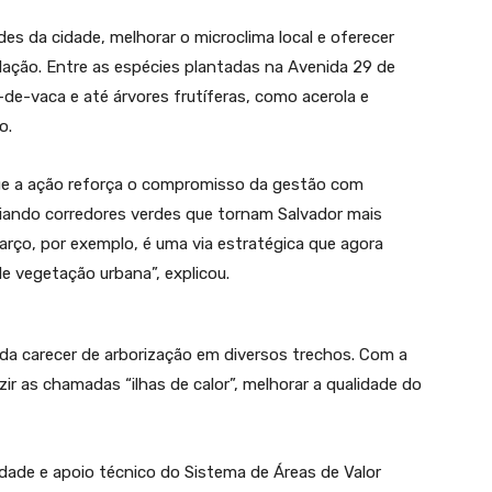
rdes da cidade, melhorar o microclima local e oferecer
ação. Entre as espécies plantadas na Avenida 29 de
a-de-vaca e até árvores frutíferas, como acerola e
o.
 que a ação reforça o compromisso da gestão com
iando corredores verdes que tornam Salvador mais
 Março, por exemplo, é uma via estratégica que agora
 vegetação urbana”, explicou.
inda carecer de arborização em diversos trechos. Com a
ir as chamadas “ilhas de calor”, melhorar a qualidade do
ade e apoio técnico do Sistema de Áreas de Valor