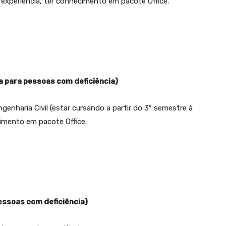
e experiência, ter conhecimento em pacote Office.
va para pessoas com deficiência)
genharia Civil (estar cursando a partir do 3º semestre à
cimento em pacote Office.
pessoas com deficiência)