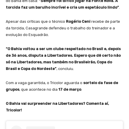
do Bahia em casa:
“Sempre foi difícil jogar na Fonte Nova. A
torcida faz um barulho incrível e cria um espetáculo lindo”
.
Apesar das críticas que o técnico
Rogério Ceni
recebe de parte
da torcida, Casagrande defendeu o trabalho do treinador e a
evolução do Esquadrão.
“O Bahia voltou a ser um clube respeitado no Brasil e, depois
de 36 anos, disputa a Libertadores. Espero que dê certo não
só na Libertadores, mas também no Brasileirão, Copa do
Brasil e Copa do Nordeste”
, concluiu.
Com a vaga garantida, o Tricolor aguarda o
sorteio da fase de
grupos
, que acontece no dia
17 de março
.
O Bahia vai surpreender na Libertadores? Comenta aí,
Tricolor!